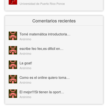
Universidad de Puerto Rico Ponce
Comentarios recientes
Tomé matemática introductoria…
Anónimo
escribe feo feo,es dificil en…
Anónimo
La goat!
Anónimo
Como es el online quiero toma…
Anónimo
El mejor!!!Si tienen la oport…
Anónimo