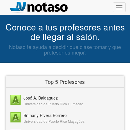
Toggl
navig
Conoce a tus profesores antes
de llegar al salón.
Notaso te ayuda a decidir que clase tomar y que
profesor es mejor.
Top 5 Profesores
José A. Baldaguez
Universidad de Puerto Rico Humacao
Brithany Rivera Borrero
Universidad de Puerto Rico Mayagüez