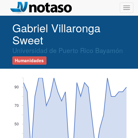
Toggl
navig
Gabriel Villaronga
Sweet
Universidad de Puerto Rico Bayamón
Humanidades
90
70
50