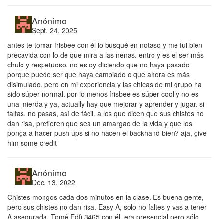
Anónimo
Sept. 24, 2025
antes te tomar frisbee con él lo busqué en notaso y me fui bien
precavida con lo de que mira a las nenas. entro y es el ser más
chulo y respetuoso. no estoy diciendo que no haya pasado
porque puede ser que haya cambiado o que ahora es más
disimulado, pero en mi experiencia y las chicas de mi grupo ha
sido súper normal. por lo menos frisbee es súper cool y no es
una mierda y ya, actually hay que mejorar y aprender y jugar. si
faltas, no pasas, así de fácil. a los que dicen que sus chistes no
dan risa, prefieren que sea un amargao de la vida y que los
ponga a hacer push ups si no hacen el backhand bien? aja, give
him some credit
Anónimo
Dec. 13, 2022
Chistes mongos cada dos minutos en la clase. Es buena gente,
pero sus chistes no dan risa. Easy A, solo no faltes y vas a tener
A asegurada. Tomé Edfi 3465 con él, era presencial pero sólo