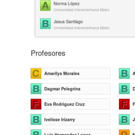
Norma López
Universidad Interamericana Metro
Jesus Santiago
Universidad Interamericana Metro
Profesores
Amarilys Morales
A
Dagmar Pelegrina
D
Eva Rodriguez Cruz
F
Ivelisse Irizarry
J
Luis Hernandez Lopez
M