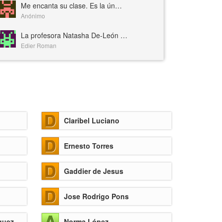
Me encanta su clase. Es la ún…
Anónimo
La profesora Natasha De-León …
Edier Roman
Claribel Luciano
Ernesto Torres
Gaddier de Jesus
Jose Rodrigo Pons
guez
Norma López