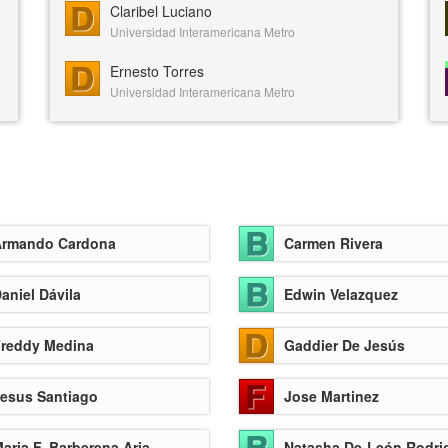
Claribel Luciano
Universidad Interamericana Metro
Ernesto Torres
Universidad Interamericana Metro
rmando Cardona
Carmen Rivera
aniel Dávila
Edwin Velazquez
reddy Medina
Gaddier De Jesús
esus Santiago
Jose Martinez
aria F. Barberena Aria
Natasha De-León Rodri