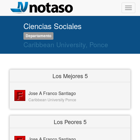
Toggl
navig
Ciencias Sociales
Departamento
Caribbean University, Ponce
Los Mejores 5
Jose A Franco Santiago
Caribbean University Ponce
Los Peores 5
Jose A Franco Santiago