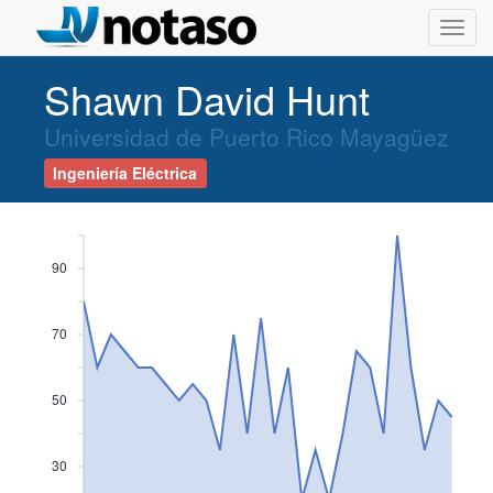
Toggl
navig
Shawn David Hunt
Universidad de Puerto Rico Mayagüez
Ingeniería Eléctrica
90
70
50
30