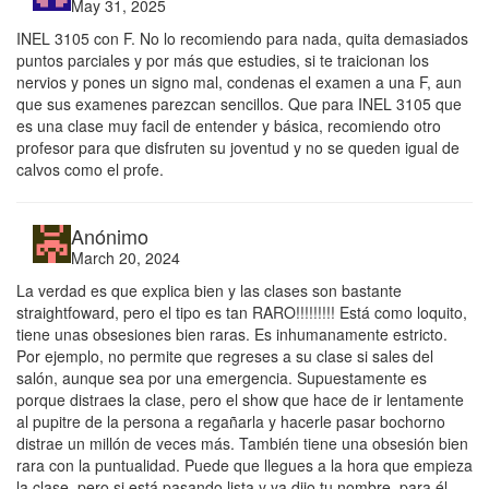
May 31, 2025
INEL 3105 con F. No lo recomiendo para nada, quita demasiados
puntos parciales y por más que estudies, si te traicionan los
nervios y pones un signo mal, condenas el examen a una F, aun
que sus examenes parezcan sencillos. Que para INEL 3105 que
es una clase muy facil de entender y básica, recomiendo otro
profesor para que disfruten su joventud y no se queden igual de
calvos como el profe.
Anónimo
March 20, 2024
La verdad es que explica bien y las clases son bastante
straightfoward, pero el tipo es tan RARO!!!!!!!!! Está como loquito,
tiene unas obsesiones bien raras. Es inhumanamente estricto.
Por ejemplo, no permite que regreses a su clase si sales del
salón, aunque sea por una emergencia. Supuestamente es
porque distraes la clase, pero el show que hace de ir lentamente
al pupitre de la persona a regañarla y hacerle pasar bochorno
distrae un millón de veces más. También tiene una obsesión bien
rara con la puntualidad. Puede que llegues a la hora que empieza
la clase, pero si está pasando lista y ya dijo tu nombre, para él