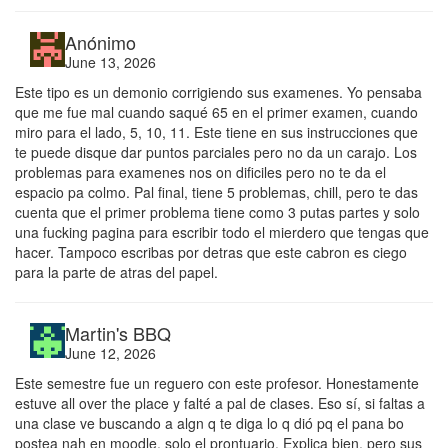
Anónimo
June 13, 2026
Este tipo es un demonio corrigiendo sus examenes. Yo pensaba
que me fue mal cuando saqué 65 en el primer examen, cuando
miro para el lado, 5, 10, 11. Este tiene en sus instrucciones que
te puede disque dar puntos parciales pero no da un carajo. Los
problemas para examenes nos on dificiles pero no te da el
espacio pa colmo. Pal final, tiene 5 problemas, chill, pero te das
cuenta que el primer problema tiene como 3 putas partes y solo
una fucking pagina para escribir todo el mierdero que tengas que
hacer. Tampoco escribas por detras que este cabron es ciego
para la parte de atras del papel.
Martin's BBQ
June 12, 2026
Este semestre fue un reguero con este profesor. Honestamente
estuve all over the place y falté a pal de clases. Eso sí, si faltas a
una clase ve buscando a algn q te diga lo q dió pq el pana bo
postea nah en moodle, solo el prontuario. Explica bien, pero sus