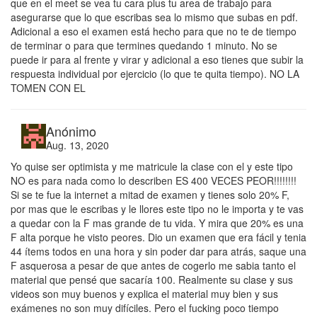
que en el meet se vea tu cara plus tu area de trabajo para
asegurarse que lo que escribas sea lo mismo que subas en pdf.
Adicional a eso el examen está hecho para que no te de tiempo
de terminar o para que termines quedando 1 minuto. No se
puede ir para al frente y virar y adicional a eso tienes que subir la
respuesta individual por ejercicio (lo que te quita tiempo). NO LA
TOMEN CON EL
Anónimo
Aug. 13, 2020
Yo quise ser optimista y me matricule la clase con el y este tipo
NO es para nada como lo describen ES 400 VECES PEOR!!!!!!!!
Si se te fue la internet a mitad de examen y tienes solo 20% F,
por mas que le escribas y le llores este tipo no le importa y te vas
a quedar con la F mas grande de tu vida. Y mira que 20% es una
F alta porque he visto peores. Dio un examen que era fácil y tenia
44 ítems todos en una hora y sin poder dar para atrás, saque una
F asquerosa a pesar de que antes de cogerlo me sabia tanto el
material que pensé que sacaría 100. Realmente su clase y sus
videos son muy buenos y explica el material muy bien y sus
exámenes no son muy difíciles. Pero el fucking poco tiempo