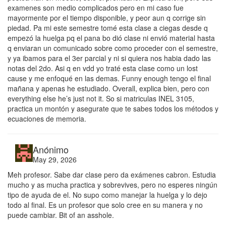
examenes son medio complicados pero en mi caso fue
mayormente por el tiempo disponible, y peor aun q corrige sin
piedad. Pa mi este semestre tomé esta clase a ciegas desde q
empezó la huelga pq el pana bo dió clase ni envió material hasta
q enviaran un comunicado sobre como proceder con el semestre,
y ya ibamos para el 3er parcial y ni si quiera nos habia dado las
notas del 2do. Asi q en vdd yo traté esta clase como un lost
cause y me enfoqué en las demas. Funny enough tengo el final
mañana y apenas he estudiado. Overall, explica bien, pero con
everything else he’s just not it. So si matriculas INEL 3105,
practica un montón y asegurate que te sabes todos los métodos y
ecuaciones de memoria.
Anónimo
May 29, 2026
Meh profesor. Sabe dar clase pero da exámenes cabron. Estudia
mucho y as mucha practica y sobrevives, pero no esperes ningún
tipo de ayuda de el. No supo como manejar la huelga y lo dejo
todo al final. Es un profesor que solo cree en su manera y no
puede cambiar. Bit of an asshole.