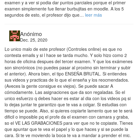
examen y a ver si podia dar puntos parciales porque el primer
examen simplemente fue llenar burbujitas en moodle. A los 5
segundos de esto, el profesor dijo que…
leer más
Anónimo
Dec. 25, 2020
Lo unico malo de este profesor (Controles online) es que no
contesta emails y si l hace se tarda mucho. Y solo hizo como 2
horas de oficina despues del tercer examen. Y que los exámenes
son sincrónicos (no puedes pasar al proximo sin terminar y subir
el anterior). Ahora bien, el tipo ENSEÑA BRUTAL. Si entiendes
sus videos y practicas de lo que el enseña y los reocmendados.
(Aveces la gente consigue ex viejos). Se puede sacar A
cómodamente. Las asignaciones que da son regaladas. So el
unico esfuerzo q debes hacer es estar al dia con los videos pq si
lo dejas juntar te garantizo que te vas a colgar. Si estudias con
tiempo se puede. Also, si quieres copiarte lamento que se te será
dificil o imposible pq el profe da el examen con camara y graba,
so el VE LAS GRABACIONES para ver que no te copiaste. Tienes
que apuntar que te vea el papel y lo que haces y si se puede la
cara. Si te ve moviendo la boca te va a mandar a prender el mic.