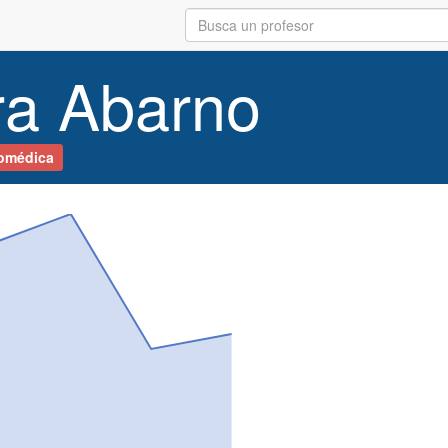
ra Abarno
omédica