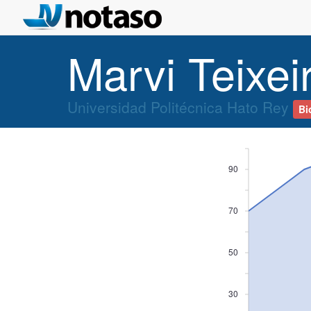
Marvi Teixei
Universidad Politécnica Hato Rey
Bi
90
70
50
30