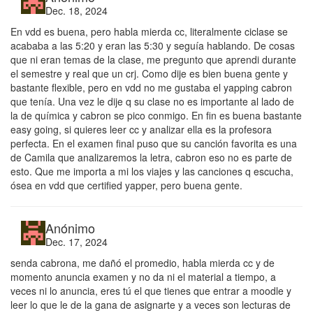
Dec. 18, 2024
En vdd es buena, pero habla mierda cc, literalmente ciclase se
acababa a las 5:20 y eran las 5:30 y seguía hablando. De cosas
que ni eran temas de la clase, me pregunto que aprendi durante
el semestre y real que un crj. Como dije es bien buena gente y
bastante flexible, pero en vdd no me gustaba el yapping cabron
que tenía. Una vez le dije q su clase no es importante al lado de
la de química y cabron se pico conmigo. En fin es buena bastante
easy going, si quieres leer cc y analizar ella es la profesora
perfecta. En el examen final puso que su canción favorita es una
de Camila que analizaremos la letra, cabron eso no es parte de
esto. Que me importa a mi los viajes y las canciones q escucha,
ósea en vdd que certified yapper, pero buena gente.
Anónimo
Dec. 17, 2024
senda cabrona, me dañó el promedio, habla mierda cc y de
momento anuncia examen y no da ni el material a tiempo, a
veces ni lo anuncia, eres tú el que tienes que entrar a moodle y
leer lo que le de la gana de asignarte y a veces son lecturas de