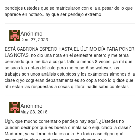
pendejos ustedes que se matricularon con ella a pesar de lo que
aparece en notaso...ay que ser pendejo extremo
Anónimo
Dec. 27, 2023
ESTÁ CABRONA ESPERO HASTA EL ÚLTIMO DÍA PARA PONER
LAS NOTAS. no dio una nota en el semestre entero y me tenía
pensando que me iba a colgar. falto almenos 8 veces. pa mi que
se saco las notas del culo pero me puso A so watever. los
trabajos son unos análisis estupidos y los exámenes almenos d la
clase q yo cogi eran departamentales so copia todo lo q dice que
ahí están las respuestas a cosas q literal nadie sabe contestar.
Anónimo
May 23, 2018
Ugh, que mucho comentario pendejo hay aquí. ¿Ustedes no
pueden decir por qué es buena o mala sólo enjuiciado la clase?
Maduren, ya salieron de la escuela. En todo caso digan qué
cosas están bien y qué cosas no recomiendan y ya.