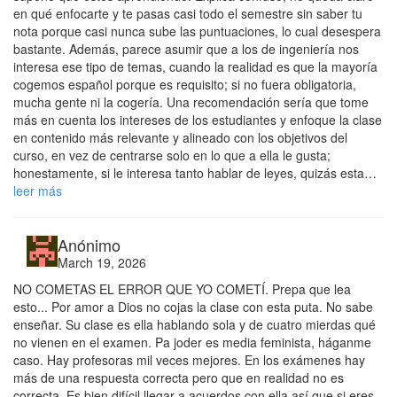
en qué enfocarte y te pasas casi todo el semestre sin saber tu
nota porque casi nunca sube las puntuaciones, lo cual desespera
bastante. Además, parece asumir que a los de ingeniería nos
interesa ese tipo de temas, cuando la realidad es que la mayoría
cogemos español porque es requisito; si no fuera obligatoria,
mucha gente ni la cogería. Una recomendación sería que tome
más en cuenta los intereses de los estudiantes y enfoque la clase
en contenido más relevante y alineado con los objetivos del
curso, en vez de centrarse solo en lo que a ella le gusta;
honestamente, si le interesa tanto hablar de leyes, quizás esta…
leer más
Anónimo
March 19, 2026
NO COMETAS EL ERROR QUE YO COMETÍ. Prepa que lea
esto... Por amor a Dios no cojas la clase con esta puta. No sabe
enseñar. Su clase es ella hablando sola y de cuatro mierdas qué
no vienen en el examen. Pa joder es media feminista, háganme
caso. Hay profesoras mil veces mejores. En los exámenes hay
más de una respuesta correcta pero que en realidad no es
correcta. Es bien difícil llegar a acuerdos con ella así que si eres