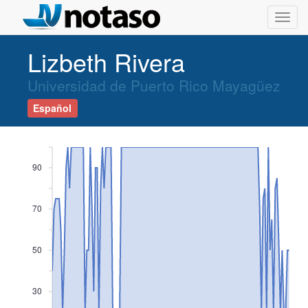
Toggl
navig
Lizbeth Rivera
Universidad de Puerto Rico Mayagüez
Español
90
70
50
30