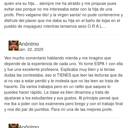
quien era su hija… siempre me ha atraido y me propuse pues
evitar eso porque no me interesaba estar con la hija de una
profe. Pero valgame dio! y la virgen santa! no pude contenerme y
disfrute del placer que me daba su hija en el baño de lojas en el
pueblo de mayaguez mientras teniamos sexo O R A L…
Anónimo
Jan. 22, 2025
Veo mucho comentario hablando mierda y me imagino que
depende de la experiencia de cada uno. Yo tome ESPA 1 con ella
y fue una excelente profesora. Explicaba muy bien y si tenias
dudas las contestaba, eso si TIENES que leer las lecturas que da
si no vas a estar perdió y le molesta que no las leen so trata de
hacerlo. Da varios trabajos pero en un ratito que saques lo
puedes hacer rápido. La clase es bien dinamica y trata de
ajustarse a los estudiantes y sus gustos. Al principio pensé que
me iba a joder con los exámenes pero brego y con el trabajo final
y nos dio par de puntitos. Para mí una de las mejores profe.
Anónimo