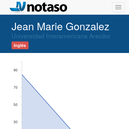
Toggl
navig
Jean Marie Gonzalez
Universidad Interamericana Arecibo
Inglés
90
70
50
30