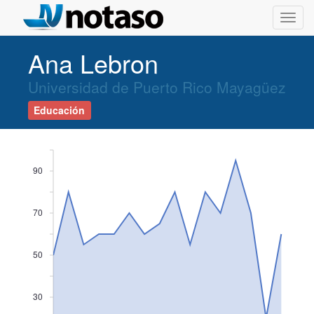
Toggl
navig
Ana Lebron
Universidad de Puerto Rico Mayagüez
Educación
90
70
50
30